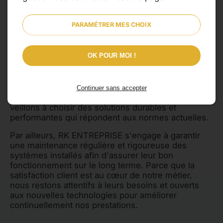
remplacement de robinetterie. De plus, nous
proposons un service rapide et efficace pour le
PARAMÉTRER MES CHOIX
dépannage en cas d'urgence. La
rénovation salle
de bain à Dol-de-Bretagne
fait partie intégrante de
nos compétences.
OK POUR MOI !
Nous prenons soin d'accompagner nos clients
dans leurs projets en leur fournissant des conseils
avisés pour optimiser l'espace tout en assurant un
Continuer sans accepter
confort optimal. En matière d'équipements, nous
veillons à choisir des solutions durables et
performantes qui répondent aux normes actuelles.
Par ailleurs, RK ENTREPRISE s'engage à garantir
une maintenance régulière et rigoureuse des
systèmes installés afin d'assurer leur bon
fonctionnement sur le long terme. Parce que la
satisfaction client est au cœur de notre métier,
nous restons attentifs à leurs besoins et ouverts
aux nouvelles technologies pour améliorer
continuellement nos prestations.