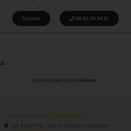
Contact
06 82 59 89 81
S:
Pompe À Chaleur À Dol-De-Bretagne
COORDONNÉES ET HORAIRES
28 RAZETTE
-
35610 PLEINE-FOUGÈRES