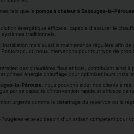
e chaudières.
èmes tels que la
pompe à chaleur à Bazouges-la-Pérous
olution énergétique efficace, capable d'assurer le chauffa
x systèmes traditionnels.
stallation mais aussi la maintenance régulière afin de g
e Pontorson, où nous intervenons pour tout type de pro
tretien des chaudières fioul et bois, contribuant ainsi à 
t primes énergie chauffage pour optimiser leurs installat
ouges-la-Pérouse
, nous pouvons aider nos clients à réal
 par sa capacité d'intervention rapide et efficace dans
ntion urgente comme le détartrage du réservoir ou la rép
e-Fougères et avez besoin d'un artisan compétent pour vos