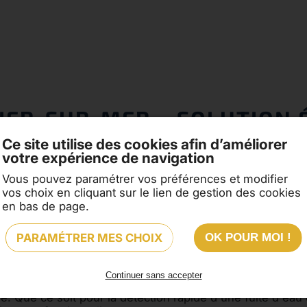
VIER-SUR-MER – SOLUTION
Ce site utilise des cookies afin d’améliorer
votre expérience de navigation
Vous pouvez paramétrer vos préférences et modifier
vos choix en cliquant sur le lien de gestion des cookies
n engagement envers la satisfaction de ses clients et sa
en bas de page.
s-la-Pérouse, l'entreprise propose une gamme complète de
e efficace et écologique pour le chauffage domestique.
PARAMÉTRER MES CHOIX
OK POUR MOI !
e des compétences clés de RK ENTREPRISE, permettant aux 
REPRISE est dédiée à offrir des solutions sur mesure, tou
Continuer sans accepter
re. Que ce soit pour la détection rapide d'une fuite d'ea